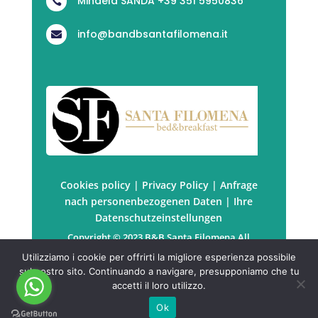
Mihaela SANDA +39 351 5950836

info@bandbsantafilomena.it

Cookies policy
|
Privacy Policy
|
Anfrage
nach personenbezogenen Daten
|
Ihre
Datenschutzeinstellungen
Copyright © 2023 B&B Santa Filomena All
rights reserved. | P.Iva: PRTSDM67B41Z129P
Utilizziamo i cookie per offrirti la migliore esperienza possibile
Powered by
KuboWeb
sul nostro sito. Continuando a navigare, presupponiamo che tu
accetti il loro utilizzo.
Ok