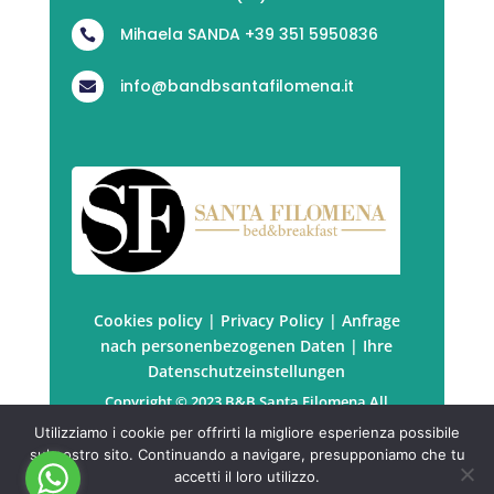
Mihaela SANDA +39 351 5950836

info@bandbsantafilomena.it

Cookies policy
|
Privacy Policy
|
Anfrage
nach personenbezogenen Daten
|
Ihre
Datenschutzeinstellungen
Copyright © 2023 B&B Santa Filomena All
rights reserved. | P.Iva: PRTSDM67B41Z129P
Utilizziamo i cookie per offrirti la migliore esperienza possibile
Powered by
KuboWeb
sul nostro sito. Continuando a navigare, presupponiamo che tu
accetti il loro utilizzo.