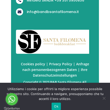
Mihaela SANDA +39 351 5950836

info@bandbsantafilomena.it

Cookies policy
|
Privacy Policy
|
Anfrage
nach personenbezogenen Daten
|
Ihre
Datenschutzeinstellungen
Copyright © 2023 B&B Santa Filomena All
rights reserved. | P.Iva: PRTSDM67B41Z129P
Utilizziamo i cookie per offrirti la migliore esperienza possibile
Powered by
KuboWeb
sul nostro sito. Continuando a navigare, presupponiamo che tu
accetti il loro utilizzo.
Ok