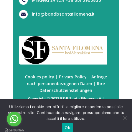
Mihaela SANDA +39 351 5950836

info@bandbsantafilomena.it

Cookies policy
|
Privacy Policy
|
Anfrage
nach personenbezogenen Daten
|
Ihre
Datenschutzeinstellungen
Copyright © 2023 B&B Santa Filomena All
rights reserved. | P.Iva: PRTSDM67B41Z129P
Utilizziamo i cookie per offrirti la migliore esperienza possibile
Powered by
KuboWeb
sul nostro sito. Continuando a navigare, presupponiamo che tu
accetti il loro utilizzo.
Ok