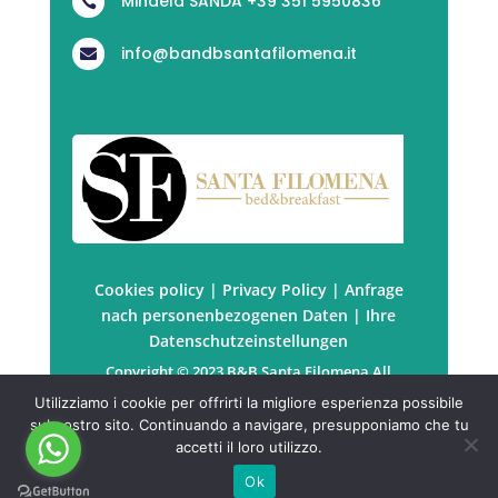
Mihaela SANDA +39 351 5950836

info@bandbsantafilomena.it

Cookies policy
|
Privacy Policy
|
Anfrage
nach personenbezogenen Daten
|
Ihre
Datenschutzeinstellungen
Copyright © 2023 B&B Santa Filomena All
rights reserved. | P.Iva: PRTSDM67B41Z129P
Utilizziamo i cookie per offrirti la migliore esperienza possibile
Powered by
KuboWeb
sul nostro sito. Continuando a navigare, presupponiamo che tu
accetti il loro utilizzo.
Ok