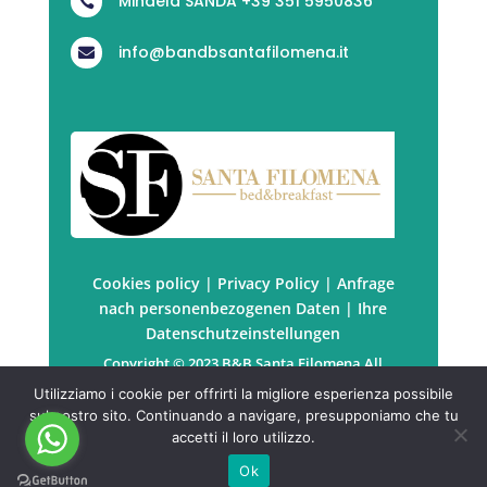
Mihaela SANDA +39 351 5950836

info@bandbsantafilomena.it

Cookies policy
|
Privacy Policy
|
Anfrage
nach personenbezogenen Daten
|
Ihre
Datenschutzeinstellungen
Copyright © 2023 B&B Santa Filomena All
rights reserved. | P.Iva: PRTSDM67B41Z129P
Utilizziamo i cookie per offrirti la migliore esperienza possibile
Powered by
KuboWeb
sul nostro sito. Continuando a navigare, presupponiamo che tu
accetti il loro utilizzo.
Ok